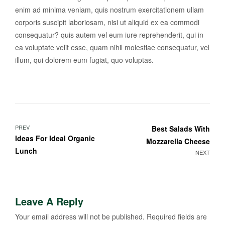
enim ad minima veniam, quis nostrum exercitationem ullam
corporis suscipit laboriosam, nisi ut aliquid ex ea commodi
consequatur? quis autem vel eum iure reprehenderit, qui in
ea voluptate velit esse, quam nihil molestiae consequatur, vel
illum, qui dolorem eum fugiat, quo voluptas.
PREV
Best Salads With
Ideas For Ideal Organic
Mozzarella Cheese
Lunch
NEXT
Leave A Reply
Your email address will not be published.
Required fields are