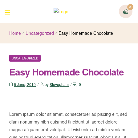
0
Home
Uncategorized
Easy Homemade Chocolate
UNCATEGORIZED
Easy Homemade Chocolate
6 June, 2019
by
Stevepham
0
Lorem ipsum dolor sit amet, consectetuer adipiscing elit, sed
diam nonummy nibh euismod tincidunt ut laoreet dolore
magna aliquam erat volutpat. Ut wisi enim ad minim veniam,
quis nostrud exerci tation ullamcorper suscipit lobortis nisl ut