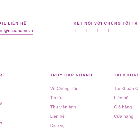
IL LIÊN HỆ
KẾT NỐI VỚI CHÚNG TÔI T
nhe@oceanami.vn
RT
TRUY CẬP NHANH
TÀI KHOẢ
i
Về Chúng Tôi
Tài Khoản C
Tin tức
Liên hệ
g
Thư viện ảnh
Giỏ hàng
Liên hệ
Cửa hàng
/7
Dịch vụ