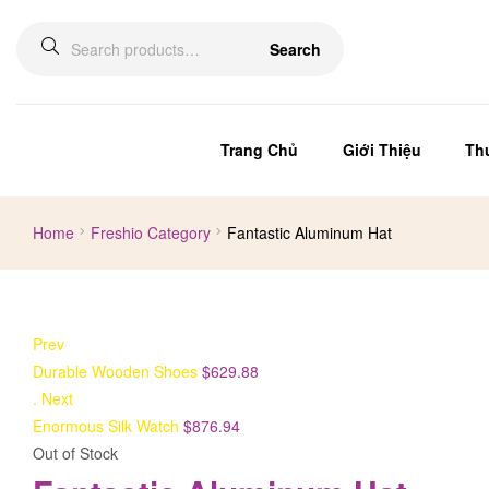
Search
Trang Chủ
Giới Thiệu
Th
Home
Freshio Category
Fantastic Aluminum Hat
Prev
Durable Wooden Shoes
$
629.88
.
Next
Enormous Silk Watch
$
876.94
Out of Stock