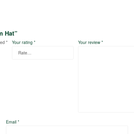
m Hat”
ked
*
Your rating
*
Your review
*
Email
*