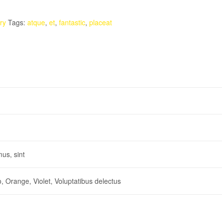
ry
Tags:
atque
,
et
,
fantastic
,
placeat
mus, sint
o, Orange, Violet, Voluptatibus delectus