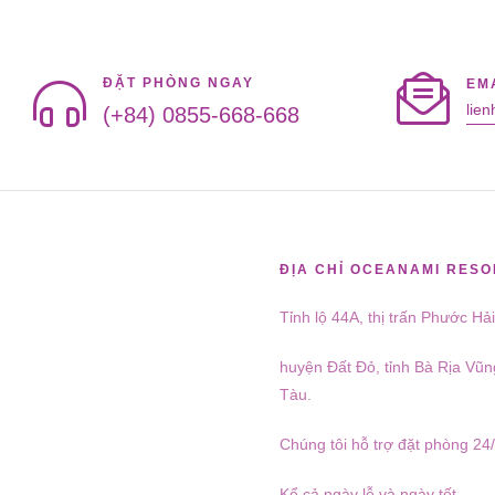
ĐẶT PHÒNG NGAY
EMA
lie
(+84) 0855-668-668
ĐỊA CHỈ OCEANAMI RESO
Tỉnh lộ 44A, thị trấn Phước Hả
huyện Đất Đỏ, tỉnh Bà Rịa Vũn
Tàu.
Chúng tôi hỗ trợ đặt phòng 24
Kể cả ngày lễ và ngày tết.