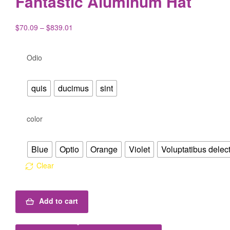
Fantastic Aluminum Hat
$
70.09
–
$
839.01
Odio
quis
ducimus
sint
color
Blue
Optio
Orange
Violet
Voluptatibus delec
Clear
Add to cart