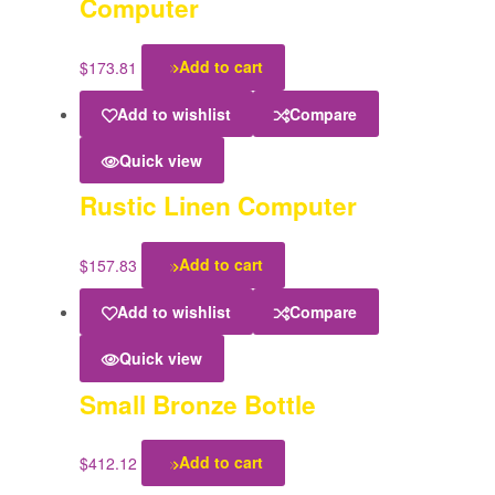
Computer
$
173.81
Add to cart
Add to wishlist
Compare
Quick view
Rustic Linen Computer
$
157.83
Add to cart
Add to wishlist
Compare
Quick view
Small Bronze Bottle
$
412.12
Add to cart