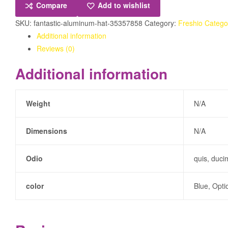
Compare
Add to wishlist
SKU:
fantastic-aluminum-hat-35357858
Category:
Freshio Catego
Additional information
Reviews (0)
Additional information
Weight
N/A
Dimensions
N/A
Odio
quis, duci
color
Blue, Opti