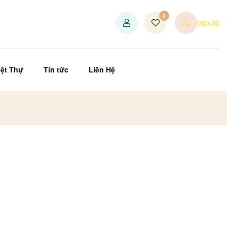
0
0
$
0.00
ệt Thự
Tin tức
Liên Hệ