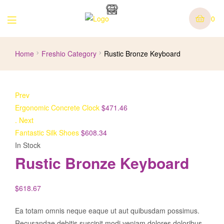
0
Home
Freshio Category
Rustic Bronze Keyboard
Prev
Ergonomic Concrete Clock
$
471.46
.
Next
Fantastic Silk Shoes
$
608.34
In Stock
Rustic Bronze Keyboard
$
618.67
Ea totam omnis neque eaque ut aut quibusdam possimus.
Recusandae debitis suscipit modi veniam dolores doloribus