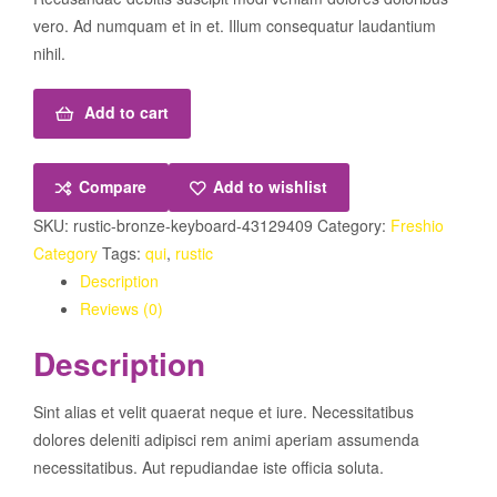
vero. Ad numquam et in et. Illum consequatur laudantium
nihil.
Add to cart
Compare
Add to wishlist
SKU:
rustic-bronze-keyboard-43129409
Category:
Freshio
Category
Tags:
qui
,
rustic
Description
Reviews (0)
Description
Sint alias et velit quaerat neque et iure. Necessitatibus
dolores deleniti adipisci rem animi aperiam assumenda
necessitatibus. Aut repudiandae iste officia soluta.