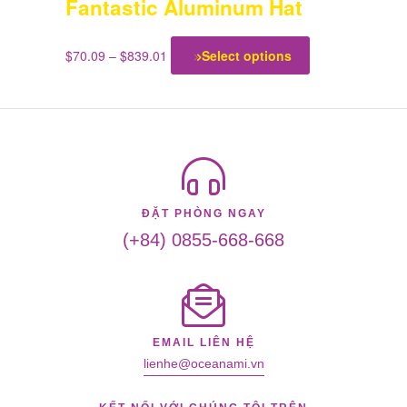
Fantastic Aluminum Hat
$
70.09
–
$
839.01
Select options
ĐẶT PHÒNG NGAY
(+84) 0855-668-668
EMAIL LIÊN HỆ
lienhe@oceanami.vn