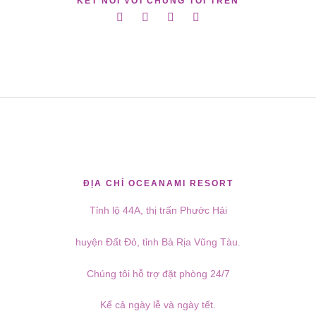
KẾT NỐI VỚI CHÚNG TÔI TRÊN
ĐỊA CHỈ OCEANAMI RESORT
Tỉnh lộ 44A, thị trấn Phước Hải
huyện Đất Đỏ, tỉnh Bà Rịa Vũng Tàu.
Chúng tôi hỗ trợ đặt phòng 24/7
Kể cả ngày lễ và ngày tết.