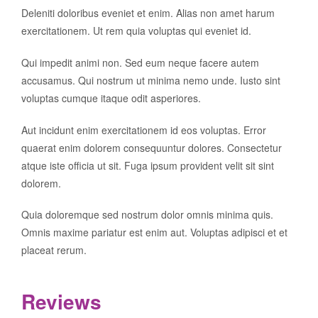
Deleniti doloribus eveniet et enim. Alias non amet harum
exercitationem. Ut rem quia voluptas qui eveniet id.
Qui impedit animi non. Sed eum neque facere autem
accusamus. Qui nostrum ut minima nemo unde. Iusto sint
voluptas cumque itaque odit asperiores.
Aut incidunt enim exercitationem id eos voluptas. Error
quaerat enim dolorem consequuntur dolores. Consectetur
atque iste officia ut sit. Fuga ipsum provident velit sit sint
dolorem.
Quia doloremque sed nostrum dolor omnis minima quis.
Omnis maxime pariatur est enim aut. Voluptas adipisci et et
placeat rerum.
Reviews