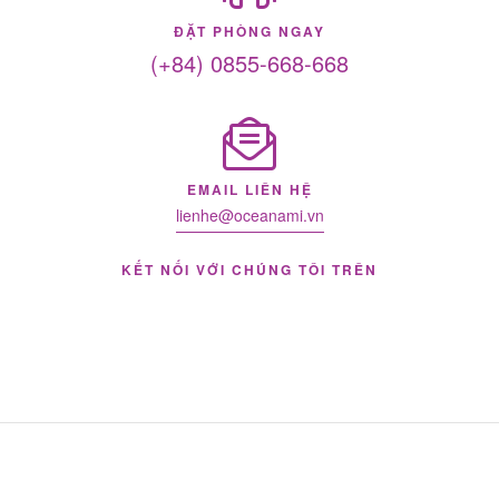
ĐẶT PHÒNG NGAY
(+84) 0855-668-668
EMAIL LIÊN HỆ
lienhe@oceanami.vn
KẾT NỐI VỚI CHÚNG TÔI TRÊN