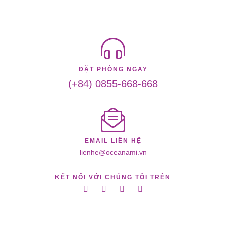
ĐẶT PHÒNG NGAY
(+84) 0855-668-668
EMAIL LIÊN HỆ
lienhe@oceanami.vn
KẾT NỐI VỚI CHÚNG TÔI TRÊN