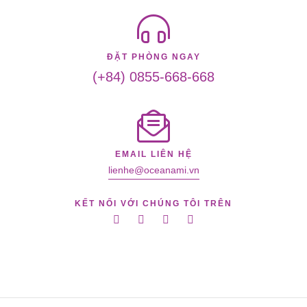
ĐẶT PHÒNG NGAY
(+84) 0855-668-668
EMAIL LIÊN HỆ
lienhe@oceanami.vn
KẾT NỐI VỚI CHÚNG TÔI TRÊN