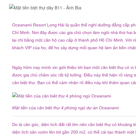
Oceanami Resort Long Hải là quần thể nghỉ dưỡng đẳng cấp phù
Chí Minh. Nơi đây được các gia chủ chọn làm ngôi nhà thứ hai b
lại chỉ bằng một căn hộ cao cấp ở thành phố Hồ Chí Minh. Với n
khách VIP của họ, để họ xây dựng mối quan hệ làm ăn bền chặt 
Ngày hôm nay mình xin giới thiệu tới bạn một căn biệt thự có vị
được gia chủ chăm sóc rất kỹ lưỡng. Điều này thể hiện rõ ràng t
căn biệt thự. Bạn có thể cảm nhận rõ điều này khi thăm quan căn
Mặt tiền của căn biệt thự 4 phòng ngủ dự án Oceanami
Do là căn góc, diện tích đất rất lớn nên căn biệt thự có khoảng 
diện tích sân vườn lên tới gần 200 m2, có thể cải tạo thành một