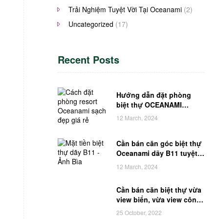
Trải Nghiệm Tuyệt Vời Tại Oceanami
(2)
Uncategorized
(17)
Recent Posts
Hướng dẫn đặt phòng
biệt thự OCEANAMI
RESORT vừa rẻ vừa đẹp
12 March, 2024
vừa sạch
Cần bán căn góc biệt thự
Oceanami dãy B11 tuyệt
đẹp
12 March, 2024
Cần bán căn biệt thự vừa
view biển, vừa view công
viên dãy B13
25 October, 2022