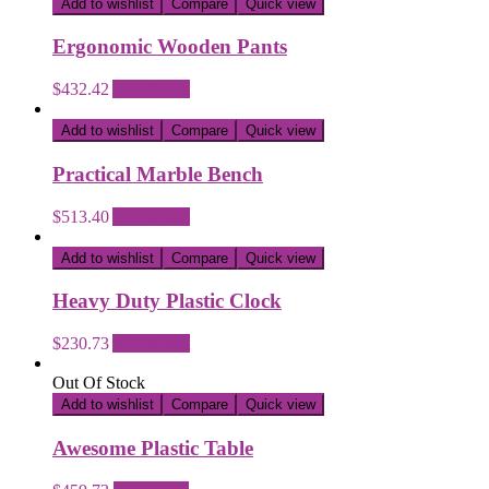
Add to wishlist
Compare
Quick view
Ergonomic Wooden Pants
$
432.42
Add to cart
Add to wishlist
Compare
Quick view
Practical Marble Bench
$
513.40
Add to cart
Add to wishlist
Compare
Quick view
Heavy Duty Plastic Clock
$
230.73
Add to cart
Out Of Stock
Add to wishlist
Compare
Quick view
Awesome Plastic Table