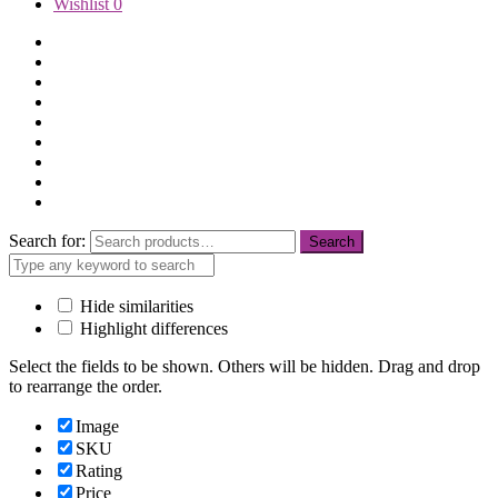
Wishlist
0
Trang Chủ
Giới Thiệu
Thư Viện Ảnh
Phòng Ở
Tiện Ích
Dịch Vụ
Mua Biệt Thự
Tin tức
Liên Hệ
Search for:
Search
Hide similarities
Highlight differences
Select the fields to be shown. Others will be hidden. Drag and drop
to rearrange the order.
Image
SKU
Rating
Price