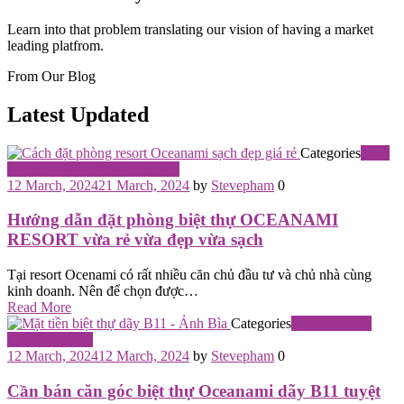
Learn into that problem translating our vision of having a market
leading platfrom.
From Our Blog
Latest Updated
Categories
Kinh
Nghiệm Đặt Phòng Oceanami
12 March, 2024
21 March, 2024
by
Stevepham
0
Hướng dẫn đặt phòng biệt thự OCEANAMI
RESORT vừa rẻ vừa đẹp vừa sạch
Tại resort Ocenami có rất nhiều căn chủ đầu tư và chủ nhà cùng
kinh doanh. Nên để chọn được…
Read More
Categories
Mua Bán Biệt
Thự Oceanami
12 March, 2024
12 March, 2024
by
Stevepham
0
Cần bán căn góc biệt thự Oceanami dãy B11 tuyệt