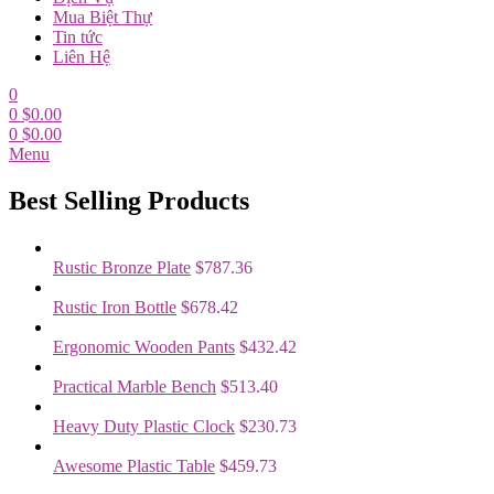
Mua Biệt Thự
Tin tức
Liên Hệ
0
0
$
0.00
0
$
0.00
Menu
Best Selling Products
Rustic Bronze Plate
$
787.36
Rustic Iron Bottle
$
678.42
Ergonomic Wooden Pants
$
432.42
Practical Marble Bench
$
513.40
Heavy Duty Plastic Clock
$
230.73
Awesome Plastic Table
$
459.73