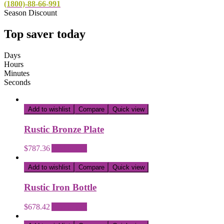
(1800)-88-66-991
Season Discount
Top saver today
Days
Hours
Minutes
Seconds
Add to wishlist
Compare
Quick view
Rustic Bronze Plate
$
787.36
Add to cart
Add to wishlist
Compare
Quick view
Rustic Iron Bottle
$
678.42
Add to cart