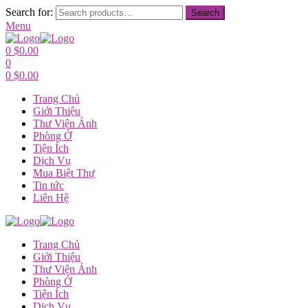
Search for:
Search
Menu
0
$
0.00
0
0
$
0.00
Trang Chủ
Giới Thiệu
Thư Viện Ảnh
Phòng Ở
Tiện Ích
Dịch Vụ
Mua Biệt Thự
Tin tức
Liên Hệ
Trang Chủ
Giới Thiệu
Thư Viện Ảnh
Phòng Ở
Tiện Ích
Dịch Vụ