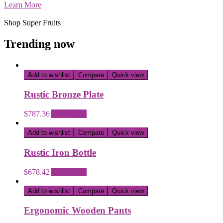
Learn More
Shop Super Fruits
Trending now
Add to wishlist
Compare
Quick view
Rustic Bronze Plate
$
787.36
Add to cart
Add to wishlist
Compare
Quick view
Rustic Iron Bottle
$
678.42
Add to cart
Add to wishlist
Compare
Quick view
Ergonomic Wooden Pants