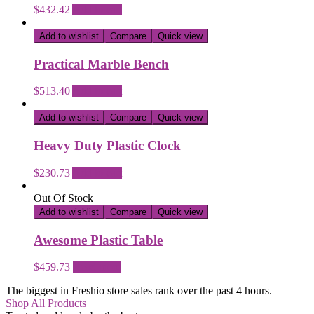
$
432.42
Add to cart
Add to wishlist
Compare
Quick view
Practical Marble Bench
$
513.40
Add to cart
Add to wishlist
Compare
Quick view
Heavy Duty Plastic Clock
$
230.73
Add to cart
Out Of Stock
Add to wishlist
Compare
Quick view
Awesome Plastic Table
$
459.73
Read more
The biggest in Freshio store sales rank over the past 4 hours.
Shop All Products