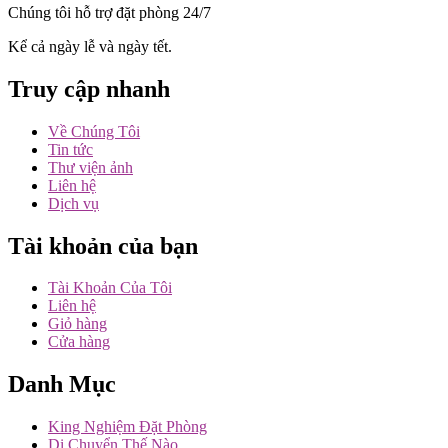
Chúng tôi hỗ trợ đặt phòng 24/7
Kể cả ngày lễ và ngày tết.
Truy cập nhanh
Về Chúng Tôi
Tin tức
Thư viện ảnh
Liên hệ
Dịch vụ
Tài khoản của bạn
Tài Khoản Của Tôi
Liên hệ
Giỏ hàng
Cửa hàng
Danh Mục
King Nghiệm Đặt Phòng
Di Chuyển Thế Nào