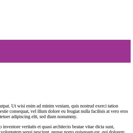
utpat. Ut wisi enim ad minim veniam, quis nostrud exerci tation
tie consequat, vel illum dolore eu feugiat nulla facilisis at vero eros
ctetuer adipiscing elit, sed diam nonummy.
nventore veritatis et quasi architecto beatae vitae dicta sunt,
ne voluptatem sequi nesciunt, neque porro quisquam est, qui dolorem