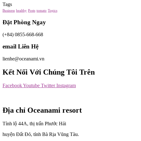
Tags
Business
healthy
Posts
tomato
Topics
Đặt Phòng Ngay
(+84) 0855-668-668
email Liên Hệ
lienhe@oceanami.vn
Kết Nối Với Chúng Tôi Trên
Facebook
Youtube
Twitter
Instagram
Địa chỉ Oceanami resort
Tỉnh lộ 44A, thị trấn Phước Hải
huyện Đất Đỏ, tỉnh Bà Rịa Vũng Tàu.