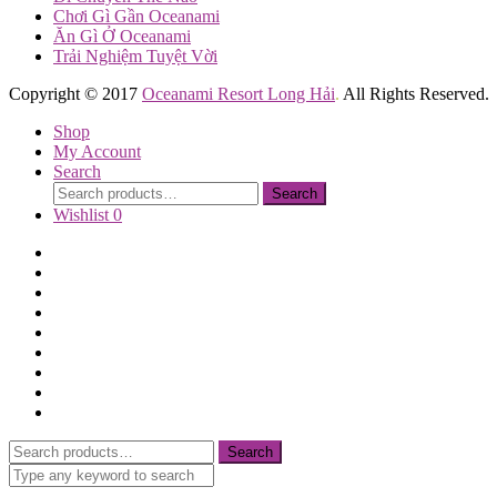
Chơi Gì Gần Oceanami
Ăn Gì Ở Oceanami
Trải Nghiệm Tuyệt Vời
Copyright © 2017
Oceanami Resort Long Hải
.
All Rights Reserved.
Shop
My Account
Search
Search
Search
for:
Wishlist
0
Trang Chủ
Giới Thiệu
Thư Viện Ảnh
Phòng Ở
Tiện Ích
Dịch Vụ
Mua Biệt Thự
Tin tức
Liên Hệ
Search
Search
for: