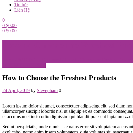
Tin tức
Liên Hệ
0
0
$
0.00
0
$
0.00
Menu
How to Choose the Freshest Pro
Home
/
Sự Kiện Tại Oceanami
/
How to Choose the Freshest Produc
Categories
Sự Kiện Tại Oceanami
How to Choose the Freshest Products
24 April, 2019
by
Stevepham
0
Lorem ipsum dolor sit amet, consectetuer adipiscing elit, sed diam n
ullamcorper suscipit lobortis nisl ut aliquip ex ea commodo consequat. D
et accumsan et iusto odio dignissim qui blandit praesent luptatum zzri
Sed ut perspiciatis, unde omnis iste natus error sit voluptatem accusan
explicabo. nemo enim ipsam voluptatem, quia voluptas sit, aspernatur 