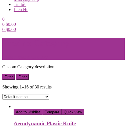
Tin tức
Liên Hệ
0
0
$
0.00
0
$
0.00
Menu
Freshio Category
Home
/
Freshio Category
Custom Category description
Filter
Filter
Showing 1–16 of 30 results
Add to wishlist
Compare
Quick view
Aerodynamic Plastic Knife