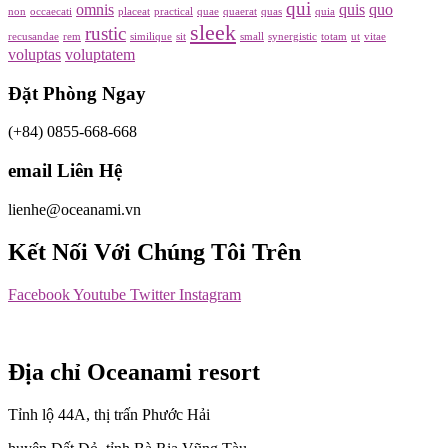
qui
omnis
quis
quo
non
occaecati
placeat
practical
quae
quaerat
quas
quia
sleek
rustic
recusandae
rem
similique
sit
small
synergistic
totam
ut
vitae
voluptas
voluptatem
Đặt Phòng Ngay
(+84) 0855-668-668
email Liên Hệ
lienhe@oceanami.vn
Kết Nối Với Chúng Tôi Trên
Facebook
Youtube
Twitter
Instagram
Địa chỉ Oceanami resort
Tỉnh lộ 44A, thị trấn Phước Hải