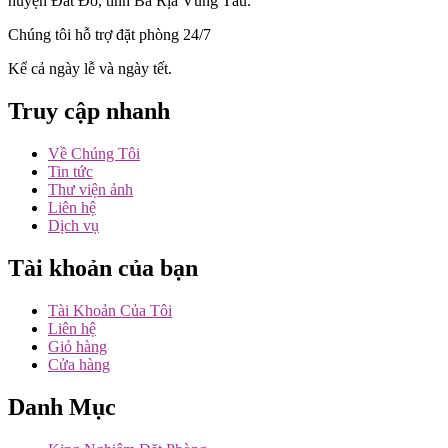
huyện Đất Đỏ, tỉnh Bà Rịa Vũng Tàu.
Chúng tôi hỗ trợ đặt phòng 24/7
Kể cả ngày lễ và ngày tết.
Truy cập nhanh
Về Chúng Tôi
Tin tức
Thư viện ảnh
Liên hệ
Dịch vụ
Tài khoản của bạn
Tài Khoản Của Tôi
Liên hệ
Giỏ hàng
Cửa hàng
Danh Mục