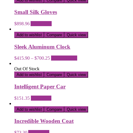
Add to wishlist
Compare
Quick view
Small Silk Gloves
$
898.96
Add to cart
Add to wishlist
Compare
Quick view
Sleek Aluminum Clock
$
415.90
–
$
700.25
Select options
Out Of Stock
Add to wishlist
Compare
Quick view
Intelligent Paper Car
$
151.35
Read more
Add to wishlist
Compare
Quick view
Incredible Wooden Coat
$
73.30
Add to cart