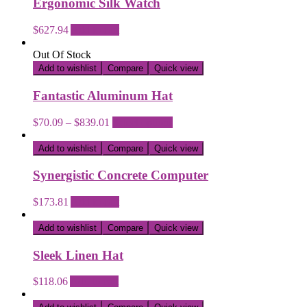
Ergonomic Silk Watch
$
627.94
Add to cart
Out Of Stock
Add to wishlist
Compare
Quick view
Fantastic Aluminum Hat
$
70.09
–
$
839.01
Select options
Add to wishlist
Compare
Quick view
Synergistic Concrete Computer
$
173.81
Add to cart
Add to wishlist
Compare
Quick view
Sleek Linen Hat
$
118.06
Add to cart