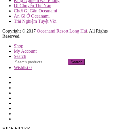
King Nghiệm Đặt Phòng
Di Chuyển Thế Nào
Chơi Gì Gần Oceanami
Ăn Gì Ở Oceanami
Trải Nghiệm Tuyệt Vời
Copyright © 2017
Oceanami Resort Long Hải
.
All Rights
Reserved.
Shop
My Account
Search
Search
Search
for:
Wishlist
0
Trang Chủ
Giới Thiệu
Thư Viện Ảnh
Phòng Ở
Tiện Ích
Dịch Vụ
Mua Biệt Thự
Tin tức
Liên Hệ
HIDE FILTER