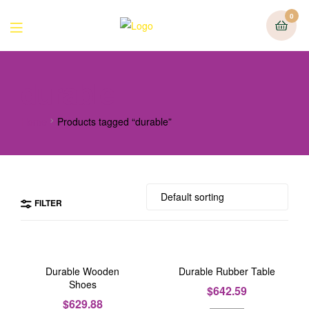
0
durable
Home
Products tagged “durable”
FILTER
Durable Wooden
Durable Rubber Table
Shoes
$
642.59
$
629.88