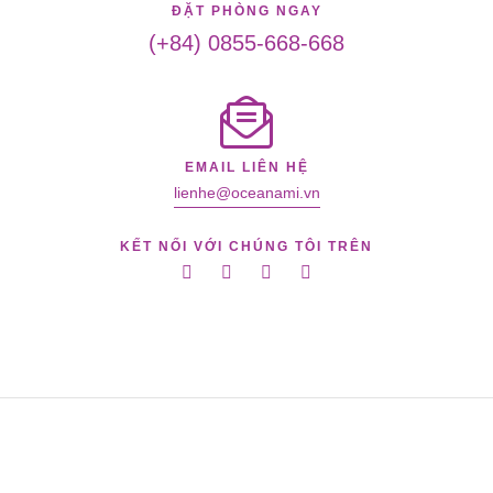
ĐẶT PHÒNG NGAY
(+84) 0855-668-668
EMAIL LIÊN HỆ
lienhe@oceanami.vn
KẾT NỐI VỚI CHÚNG TÔI TRÊN