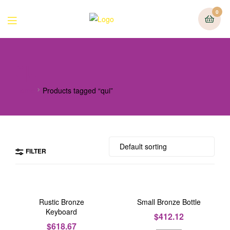
0
qui
Home
Products tagged “qui”
FILTER
Rustic Bronze
Small Bronze Bottle
Keyboard
$
412.12
$
618.67