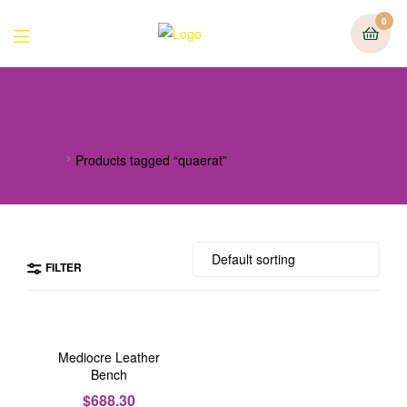
0
quaerat
Home
Products tagged “quaerat”
FILTER
Mediocre Leather
Bench
$
688.30