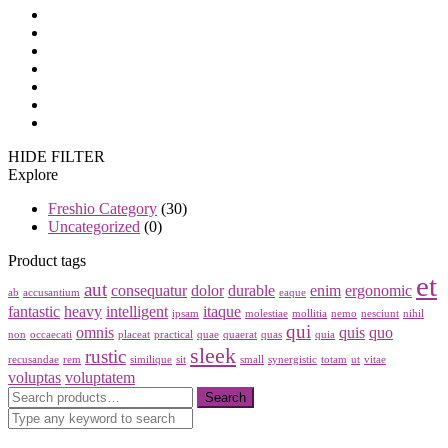
Thư Viện Ảnh
Phòng Ở
Tiện Ích
Dịch Vụ
Mua Biệt Thự
Tin tức
Liên Hệ
HIDE FILTER
Explore
Freshio Category
(30)
Uncategorized
(0)
Product tags
et
aut
consequatur
dolor
durable
enim
ergonomic
ab
accusantium
eaque
fantastic
heavy
intelligent
itaque
ipsam
molestiae
mollitia
nemo
nesciunt
nihil
qui
omnis
quis
quo
non
occaecati
placeat
practical
quae
quaerat
quas
quia
sleek
rustic
recusandae
rem
similique
sit
small
synergistic
totam
ut
vitae
voluptas
voluptatem
Search
Search
for: