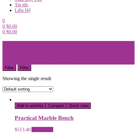
Tin tức
Liên Hệ
0
0
$
0.00
0
$
0.00
Menu
practical
Home
/
Products tagged “practical”
Filter
Filter
Showing the single result
Add to wishlist
Compare
Quick view
Practical Marble Bench
$
513.40
Add to cart