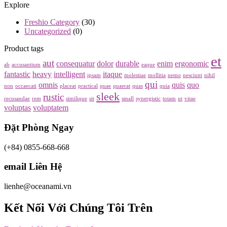
Explore
Freshio Category
(30)
Uncategorized
(0)
Product tags
et
aut
consequatur
dolor
durable
enim
ergonomic
ab
accusantium
eaque
fantastic
heavy
intelligent
itaque
ipsam
molestiae
mollitia
nemo
nesciunt
nihil
qui
omnis
quis
quo
non
occaecati
placeat
practical
quae
quaerat
quas
quia
sleek
rustic
recusandae
rem
similique
sit
small
synergistic
totam
ut
vitae
voluptas
voluptatem
Đặt Phòng Ngay
(+84) 0855-668-668
email Liên Hệ
lienhe@oceanami.vn
Kết Nối Với Chúng Tôi Trên